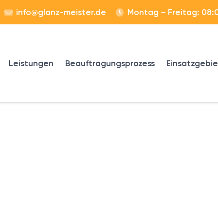
info@glanz-meister.de
Montag – Freitag: 08:0
Leistungen
Beauftragungsprozess
Einsatzgebi